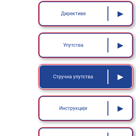
►
Директиве
►
Упутства
►
Стручна упутства
►
Инструкције