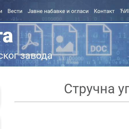
и
Вести
Јавне набавке и огласи
Контакт
ЋИ
та
ског завода
Стручна у