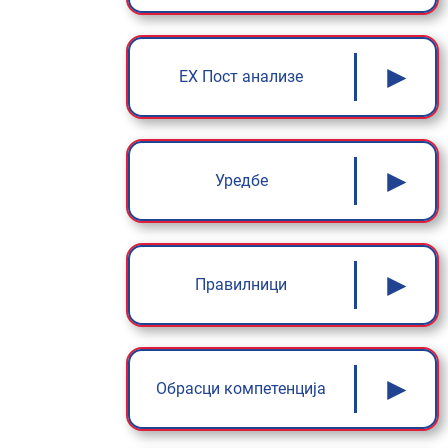
►
ЕX Пост анализе
►
Уредбе
►
Правилници
►
Обрасци компетенција