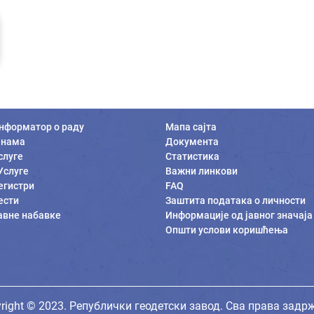
нформатор о раду
Мапа сајта
 нама
Документа
слуге
Статистика
Услуге
Важни линкови
егистри
FAQ
ести
Заштита података о личности
авне набавке
Информације од јавног значаја
Општи услови коришћења
right © 2023. Републички геодетски завод. Сва права задр