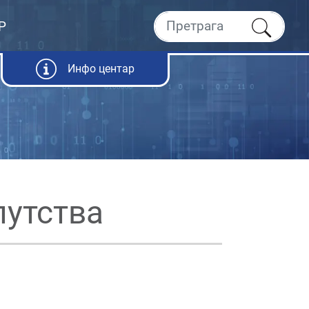
Р
Инфо центар
путства