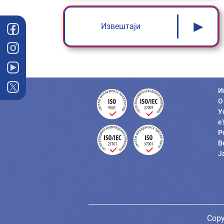
►
Извештаји
И
О
У
е
Р
В
Ј
Copy