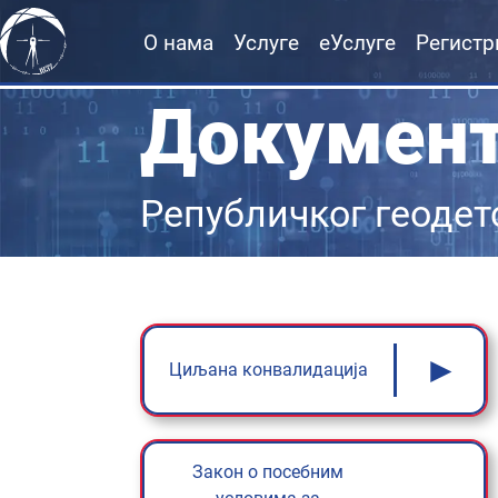
О нама
Услуге
еУслуге
Регистр
Докумен
Републичког геодет
►
Циљана конвалидација
Закон о посебним