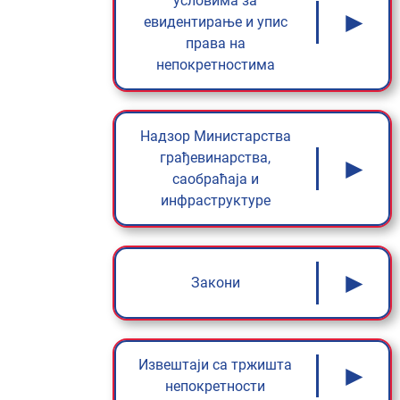
условима за
►
евидентирање и упис
права на
непокретностима
Надзор Министарства
грађевинарства,
►
саобраћаја и
инфраструктуре
►
Закони
Извештаји са тржишта
►
непокретности