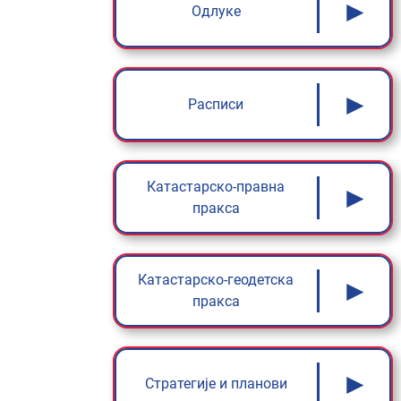
►
Одлуке
►
Расписи
Катастарско-правна
►
пракса
Катастарско-геодетска
►
пракса
►
Стратегије и планови