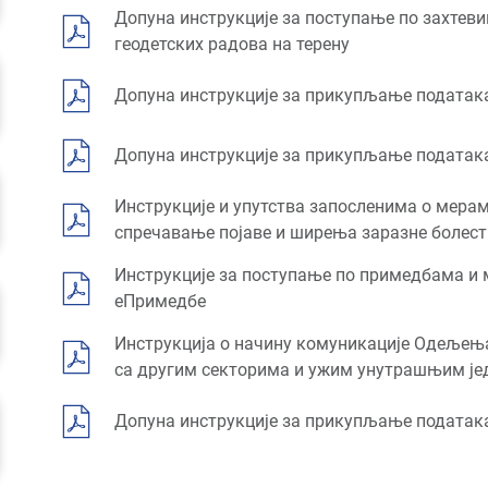
Допуна инструкције за поступање по захтев
геодетских радова на терену
Допуна инструкције за прикупљање податак
Допуна инструкције за прикупљање податак
Инструкције и упутства запосленима о мерам
спречавање појаве и ширења заразне болести
Инструкције за поступање по примедбама и
еПримедбе
Инструкција о начину комуникације Одељења 
са другим секторима и ужим унутрашњим ј
Допуна инструкције за прикупљање податак