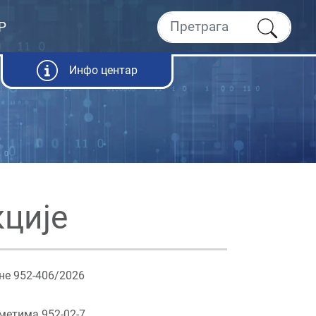
Р
Инфо центар
ције
не 952-406/2026
метима 952-02-7