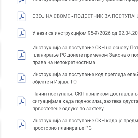
СВОЈ НА СВОМЕ - ПОДСЕТНИК ЗА ПОСТУПА
У вези са инструкцијом 95-9\2026 од 02.04.20
Инструкција за поступање СКН на основу Пот
планирање РС донете применом Закона о по
права на непокретностима
Инструкција за поступање код прегледа ела
објекте и Изјава ГО
Начин поступања СКН приликом достављања
ситуацијама када подносилац захтева одуста
првостепене одлуке по захтеву
Инструкција за поступање СКН када је предм
просторно планирање РС