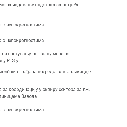
има за издавање података за потребе
а о непокретностима
а о непокретностима
а и поступању по Плану мера за
 у РГЗ-у
 молбама грађана посредством апликације
за координацију у оквиру сектора за КН,
единицама Завода
а о непокретностима