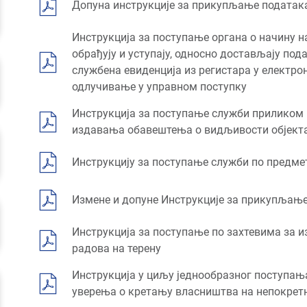
Допуна инструкције за прикупљање податак
Инструкција за поступање органа о начину на
обрађују и уступају, односно достављају под
службена евиденција из регистара у електрон
одлучивање у управном поступку
Инструкција за поступање служби приликом 
издавања обавештења о видљивости објекта
Инструкцију за поступање служби по предме
Измене и допуне Инструкције за прикупљањ
Инструкција за поступање по захтевима за и
радова на терену
Инструкција у циљу једнообразног поступањ
уверења о кретању власништва на непокрет