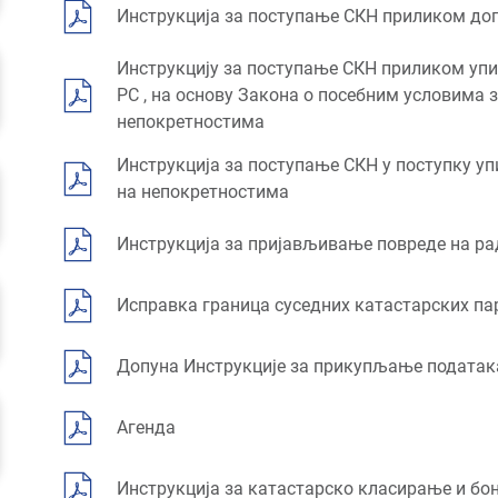
Инструкција за поступање СКН приликом до
Инструкцију за поступање СКН приликом упи
РС , на основу Закона о посебним условима 
непокретностима
Инструкција за поступање СКН у поступку уп
на непокретностима
Инструкција за пријављивање повреде на ра
Исправка граница суседних катастарских п
Допуна Инструкције за прикупљање податак
Агенда
Инструкција за катастарско класирање и б