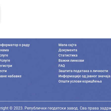
нформатор о раду
Мапа сајта
 нама
Документа
слуге
Статистика
Услуге
Важни линкови
егистри
FAQ
ести
Заштита података о личности
авне набавке
Информације од јавног значаја
Општи услови коришћења
right © 2023. Републички геодетски завод. Сва права задр