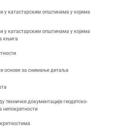
ти у катастарским општинама у којима
ти у катастарским општинама у којима
а књига
етности
ке основе за снимање детаља
шта
у техничке документације геодетско-
а непокретности
окретностима