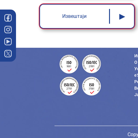
►
Извештаји
И
О
У
е
Р
В
Ј
Copy