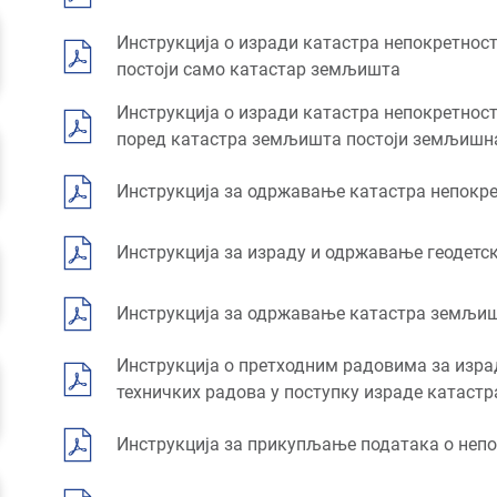
Инструкција о изради катастра непокретнос
постоји само катастар земљишта
Инструкција о изради катастра непокретнос
поред катастра земљишта постоји земљишн
Инструкција за одржавање катастра непокр
Инструкција за израду и одржавање геодетс
Инструкција за одржавање катастра земљи
Инструкција о претходним радовима за израд
техничких радова у поступку израде катастр
Инструкција за прикупљање података о неп