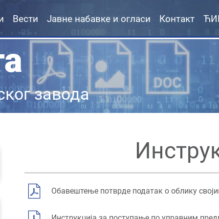
и
Вести
Јавне набавке и огласи
Контакт
ЋИ
та
ског завода
Инструк
Обавештење потврде податак о облику своји
Инструкција за поступање по управним пред