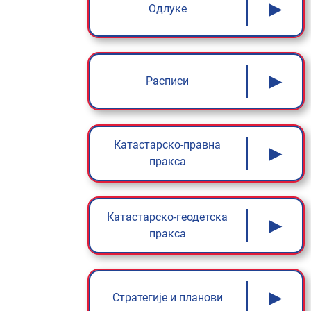
►
Одлуке
►
Расписи
Катастарско-правна
►
пракса
Катастарско-геодетска
►
пракса
►
Стратегије и планови