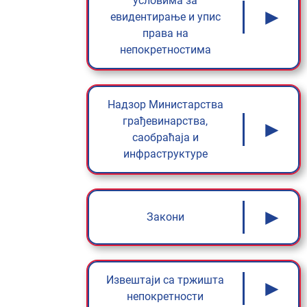
условима за
►
евидентирање и упис
права на
непокретностима
Надзор Министарства
грађевинарства,
►
саобраћаја и
инфраструктуре
►
Закони
Извештаји са тржишта
►
непокретности