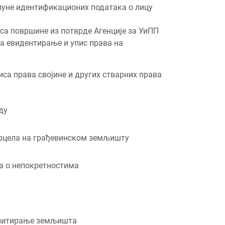
пуне идентификационих података о лицу
са површине из потврде Агенције за УиПП
за евидентирање и упис права на
иса права својине и других стварних права
ду
арцела на грађевинском земљишту
а о непокретностима
онитирање земљишта