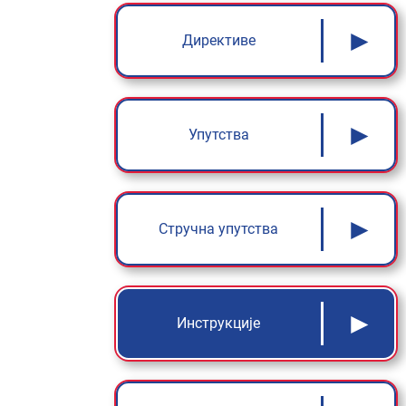
►
Директиве
►
Упутства
►
Стручна упутства
►
Инструкције