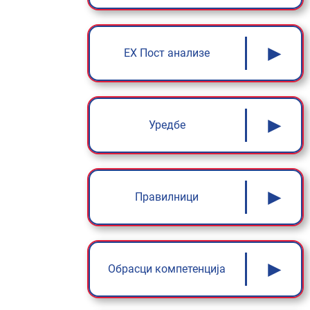
►
ЕX Пост анализе
►
Уредбе
►
Правилници
►
Обрасци компетенција