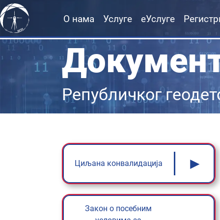
О нама
Услуге
еУслуге
Регистр
Докумен
Републичког геодет
►
Циљана конвалидација
Закон о посебним