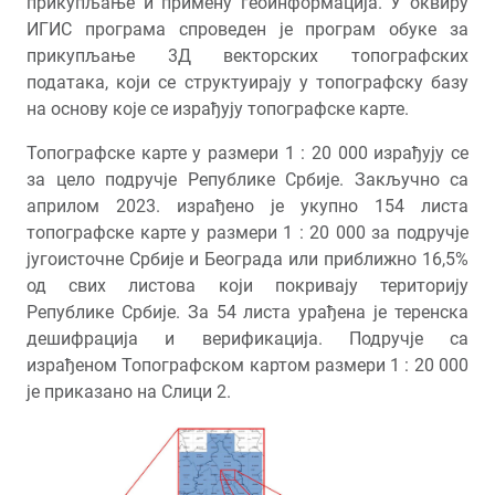
прикупљање и примену геоинформација. У оквиру
ИГИС програма спроведен је програм обуке за
прикупљање 3Д векторских топографских
података, који се структуирају у топографску базу
на основу које се израђују топографске карте.
Топографске карте у размери 1 : 20 000 израђују се
за цело подручје Републике Србије. Закључно са
априлом 2023. израђено је укупно 154 листа
топографске карте у размери 1 : 20 000 за подручје
југоисточне Србије и Београда или приближно 16,5%
од свих листова који покривају територију
Републике Србије. За 54 листа урађена је теренска
дешифрација и верификација. Подручје са
израђеном Топографском картом размери 1 : 20 000
је приказано на Слици 2.