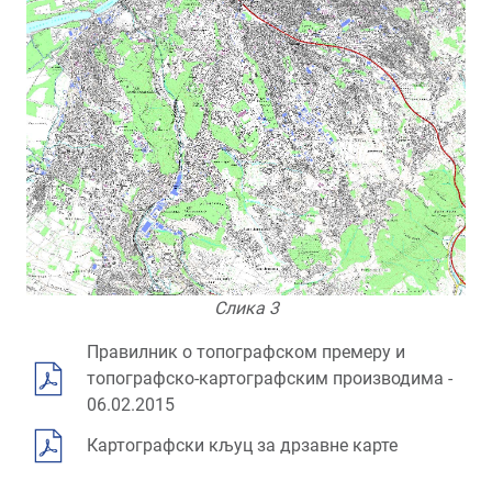
Слика 3
Правилник о топографском премеру и
топографско-картографским производима -
06.02.2015
Картографски кљуц за дрзавне карте