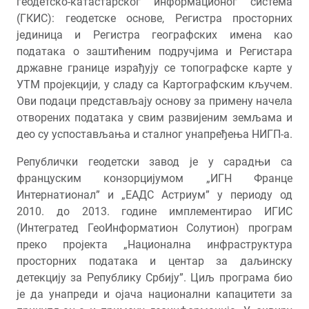
геодетско-катастарског информационог система
(ГКИС): геодетске основе, Регистра просторних
јединица и Регистра географских имена као
података о заштићеним подручјима и Регистара
државне границе израђују се топографске карте у
УТМ пројекцији, у сладу са Картографским кључем.
Ови подаци представљају основу за примену начела
отворених података у свим развијеним земљама и
део су успостављања и сталног унапређења НИГП-а.
Републички геодетски завод је у сарадњи са
француским конзорцијумом „ИГН Франце
Интернатионал” и „ЕАДС Астриум” у периоду од
2010. до 2013. године имплементирао ИГИС
(Интегратед ГеоИнформатион Солутион) програм
преко пројекта „Национална инфраструктура
просторних података и центар за даљинску
детекцију за Републику Србију”. Циљ програма био
је да унапреди и ојача национални капацитети за