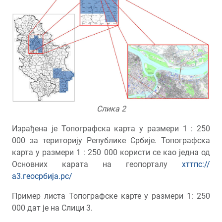
Слика 2
Израђена је Топографска карта у размери 1 : 250
000 за територију Републике Србије. Топографска
карта у размери 1 : 250 000 користи се као једна од
Основних карата на геопорталу
хттпс://
а3.геосрбија.рс/
Пример листа Топографске карте у размери 1: 250
000 дат је на Слици 3.