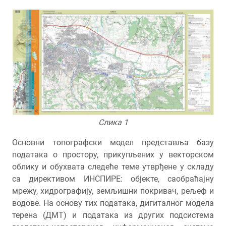
Слика 1
Основни топографски модел представља базу
података о простору, прикупљених у векторском
облику и обухвата следеће теме утврђене у складу
са директивом ИНСПИРЕ: објекте, саобраћајну
мрежу, хидрографију, земљишни покривач, рељеф и
водове. На основу тих података, дигиталног модела
терена (ДМТ) и података из других подсистема