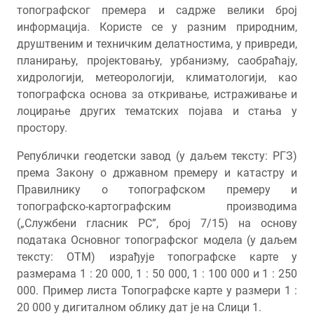
топографског премера и садрже велики број
информација. Користе се у разним природним,
друштвеним и техничким делатностима, у привреди,
планирању, пројектовању, урбанизму, саобраћају,
хидрологији, метеорологији, климатологији, као
топографска основа за откривање, истраживање и
лоцирање других тематских појава и стања у
простору.
Републички геодетски завод (у даљем тексту: РГЗ)
према Закону о државном премеру и катастру и
Правилнику о топографском премеру и
топографско-картографским производима
(„Службени гласник РС”, број 7/15) на основу
података Основног топографског модела (у даљем
тексту: ОТМ) израђује топографске карте у
размерама 1 : 20 000, 1 : 50 000, 1 : 100 000 и 1 : 250
000. Пример листа Топографске карте у размери 1 :
20 000 у дигиталном облику дат је на Слици 1.