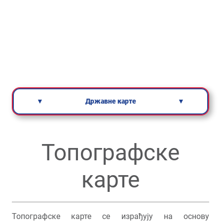
▼
Државне карте
▼
Топографске
карте
Топографске карте се израђују на основу