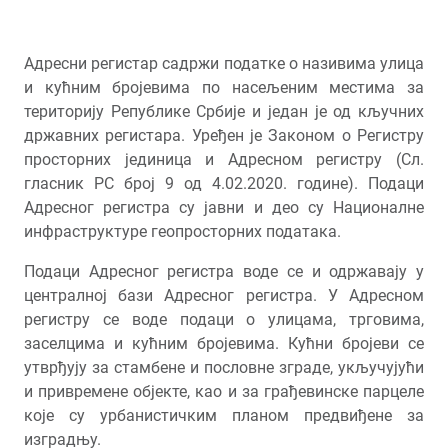
Адресни регистар садржи податке о називима улица
и кућним бројевима по насељеним местима за
територију Републике Србије и један је од кључних
државних регистара. Уређен је Законом о Регистру
просторних јединица и Адресном регистру (Сл.
гласник РС број 9 од 4.02.2020. године). Подаци
Адресног регистра су јавни и део су Националне
инфраструктуре геопросторних података.
Подаци Адресног регистра воде се и одржавају у
централној бази Адресног регистра. У Адресном
регистру се воде подаци о улицама, трговима,
заселцима и кућним бројевима. Кућни бројеви се
утврђују за стамбене и пословне зграде, укључујући
и привремене објекте, као и за грађевинске парцеле
које су урбанистичким планом предвиђене за
изградњу.