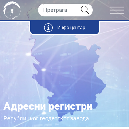
Инфо центар
Адресни регистри
Републичког геодетског завода