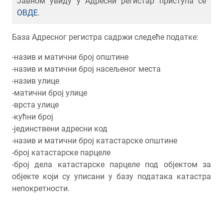
Јавном увиду у Адресни регистар приступа се
ОВДЕ
.
База Адресног регистра садржи следеће податке:
-назив и матични број општине
-назив и матични број насељеног места
-назив улице
-матични број улице
-врста улице
-кућни број
-јединствени адресни код
-назив и матични број катастарске општине
-број катастарске парцеле
-број дела катастарске парцеле под објектом за
објекте који су уписани у базу података катастра
непокретности.