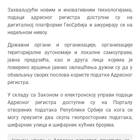
Захваљујући новим и иновативним технологијама,
подаци адресног регистра доступни су на
дигиталној платформи ГеоСрбија и ажурирају се на
недељном нивоу.
Државни органи и организације, организације
територијалне аутономије и локалне самоуправе,
јавна предузећа, као и друга лица којима је
поверено вршење јавних овлашћења дужни су да у
обављању својих послова користе податке Адресног
регистра.
У складу са Законом о електронској управи подаци
Адресног регистра доступни су на Порталу
отворених података Републике Србије са кога се
могу преузети два скупа геопросторних података,
шифарник улица и шифарник кућних бројева.