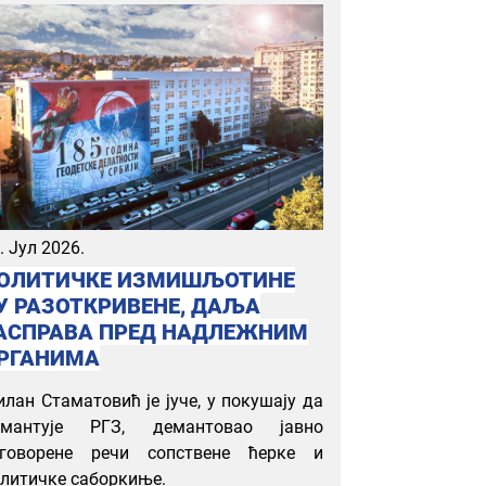
. Јул 2026.
ОЛИТИЧКЕ ИЗМИШЉОТИНЕ
У РАЗОТКРИВЕНЕ, ДАЉА
АСПРАВА ПРЕД НАДЛЕЖНИМ
РГАНИМА
лан Стаматовић је јуче, у покушају да
емантује РГЗ, демантовао јавно
зговорене речи сопствене ћерке и
литичке саборкиње.