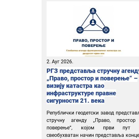
2. Ауг 2026.
РГЗ представља стручну агенд
„Право, простор и поверење“ –
визију катастра као
инфраструктуре правне
сигурности 21. века
Републички геодетски завод предста
стручну агенду „Право, простор
поверење“, којом први пут 
свеобухватан начин представља конц