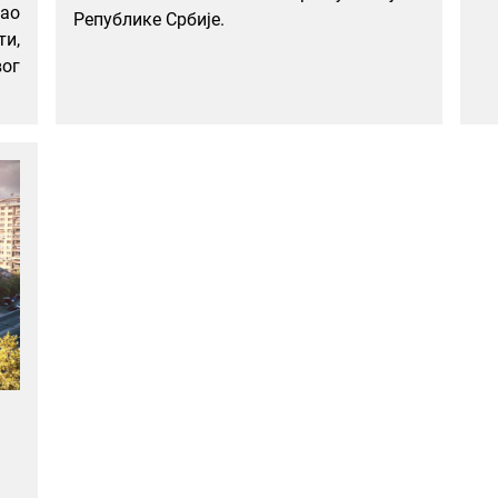
ао
Републике Србије.
и,
вог