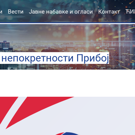
и
Вести
Јавне набавке и огласи
Контакт
ЋИ
 непокретности Прибој