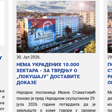
у
30. Јул 2026.
29
НЕМА УКРАДЕНИХ 10.000
П
ХЕКТАРА - ЗА ТВРДЊУ О
С
„ПОКУШАЈУ” ДОСТАВИТЕ
Р
ДОКАЗЕ
О
вља
Народна посланица Ивана Стаматовић
Ми
 и
поново је пред Народном скупштином 29.
д
на
јула 2026. године потврдила да је
и
епт
земљиште о коме говори у својини
по