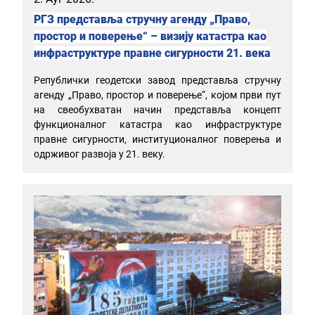
РГЗ представља стручну агенду „Право,
простор и поверење“ – визију катастра као
инфраструктуре правне сигурности 21. века
Републички геодетски завод представља стручну
агенду „Право, простор и поверење“, којом први пут
на свеобухватан начин представља концепт
функционалног катастра као инфраструктуре
правне сигурности, институционалног поверења и
одрживог развоја у 21. веку.