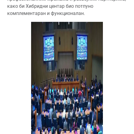
како би Хибридни центар био потпуно
комплементаран и функционалан.