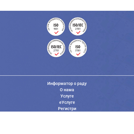
Информатор о раду
О нама
Услуге
еУслуге
Регистри
Вести
Јавне набавке
Заштита података о личности
Информације од јавног значаја