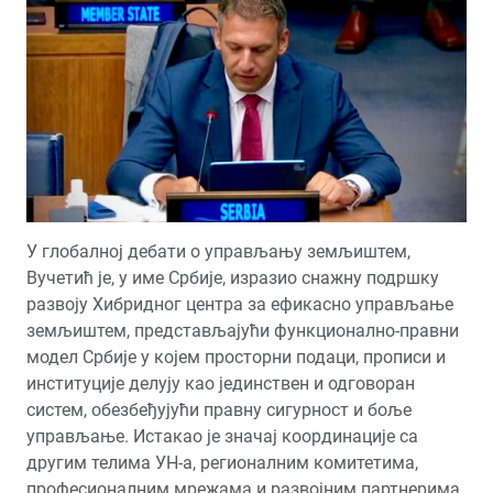
У глобалној дебати о управљању земљиштем,
Вучетић је, у име Србије, изразио снажну подршку
развоју Хибридног центра за ефикасно управљање
земљиштем, представљајући функционално-правни
модел Србије у којем просторни подаци, прописи и
институције делују као јединствен и одговоран
систем, обезбеђујући правну сигурност и боље
управљање. Истакао је значај координације са
другим телима УН-а, регионалним комитетима,
професионалним мрежама и развојним партнерима,