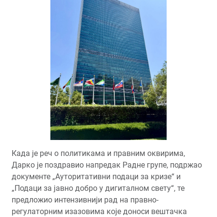
Када је реч о политикама и правним оквирима,
Дарко је поздравио напредак Радне групе, подржао
документе „Ауторитативни подаци за кризе“ и
„Подаци за јавно добро у дигиталном свету“, те
предложио интензивнији рад на правно-
регулаторним изазовима које доноси вештачка