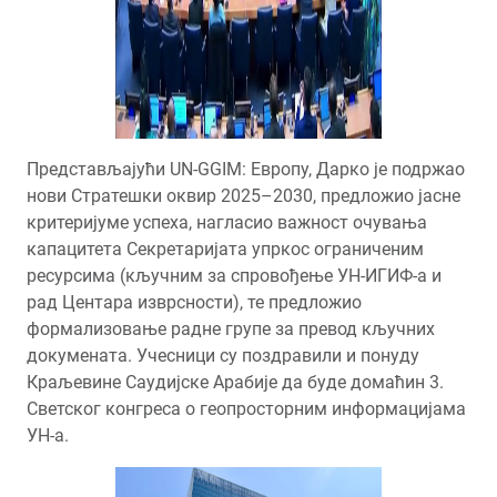
Представљајући UN-GGIM: Европу, Дарко је подржао
нови Стратешки оквир 2025–2030, предложио јасне
критеријуме успеха, нагласио важност очувања
капацитета Секретаријата упркос ограниченим
ресурсима (кључним за спровођење УН-ИГИФ-а и
рад Центара изврсности), те предложио
формализовање радне групе за превод кључних
докумената. Учесници су поздравили и понуду
Краљевине Саудијске Арабије да буде домаћин 3.
Светског конгреса о геопросторним информацијама
УН-а.