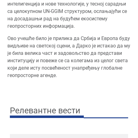
интелигенција и нове технологије, у тесној сарадњи
са целокупном UN-GGIM структуром, ослањајући се
на досадашњи рад на будућем екосистему
геопросторних информација.
Ово учешће било је прилика да Србија и Европа буду
видљиве на светској сцени, а Дарко је истакао да му
је била велика част и задовољство да представи
институцију и повеже се са колегама из целог света
који деле исту посвећеност унапређењу глобалне
геопросторне агенде.
Релевантне вести