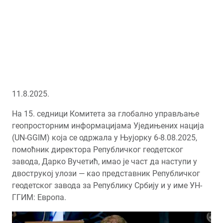
11.8.2025.
На 15. седници Комитета за глобално управљање
геопросторним информацијама Уједињених нација
(UN-GGIM) која се одржала у Њујорку 6-8.08.2025,
помоћник директора Републичког геодетског
завода, Дарко Вучетић, имао је част да наступи у
двострукој улози — као представник Републичког
геодетског завода за Републику Србију и у име УН-
ГГИМ: Европа.