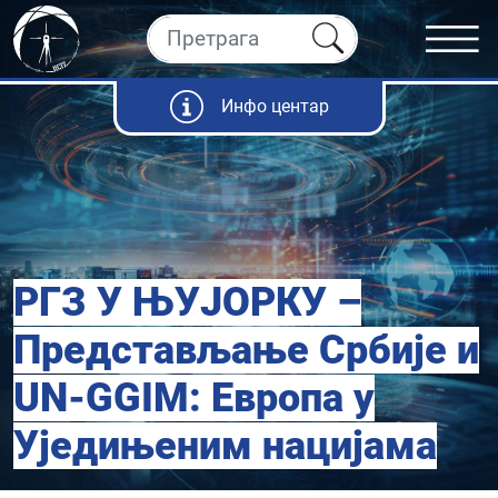
Инфо центар
РГЗ У ЊУЈОРКУ –
Представљање Србије и
UN-GGIM: Европа у
Уједињеним нацијама