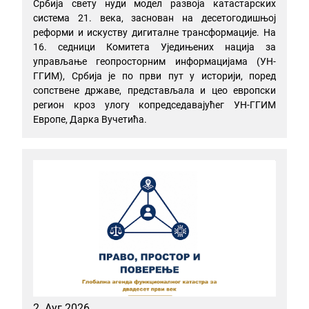
Србија свету нуди модел развоја катастарских
система 21. века, заснован на десетогодишњој
реформи и искуству дигиталне трансформације. На
16. седници Комитета Уједињених нација за
управљање геопросторним информацијама (УН-
ГГИМ), Србија је по први пут у историји, поред
сопствене државе, представљала и цео европски
регион кроз улогу копредседавајућег УН-ГГИМ
Европе, Дарка Вучетића.
2. Ауг 2026.