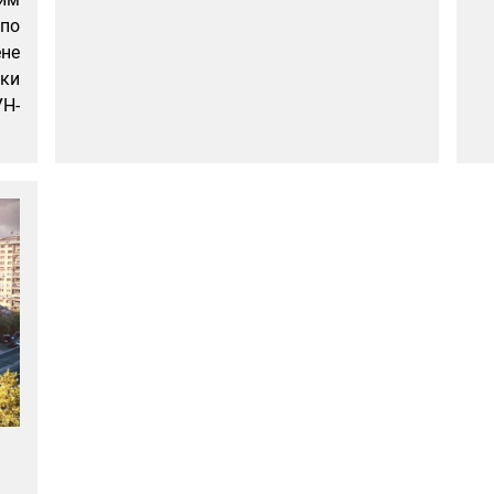
 по
ене
ки
УН-