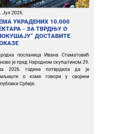
. Јул 2026.
ЕМА УКРАДЕНИХ 10.000
ЕКТАРА - ЗА ТВРДЊУ О
ПОКУШАЈУ” ДОСТАВИТЕ
ОКАЗЕ
ародна посланица Ивана Стаматовић
ново је пред Народном скупштином 29.
ула 2026. године потврдила да је
емљиште о коме говори у својини
публике Србије.