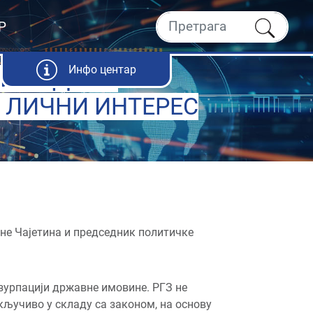
Р
Инфо центар
 И ВОДИТИ
 ЛИЧНИ ИНТЕРЕС
не Чајетина и председник политичке
зурпацији државне имовине. РГЗ не
кључиво у складу са законом, на основу