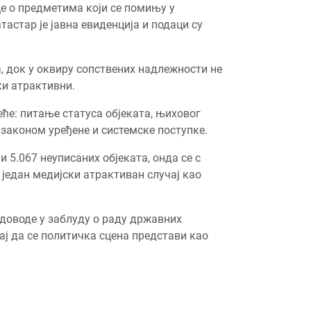
це о предметима који се помињу у
тастар је јавна евиденција и подаци су
, док у оквиру сопствених надлежности не
ки атрактивни.
еће: питање статуса објеката, њиховог
законом уређене и системске поступке.
 5.067 неуписаних објеката, онда се с
један медијски атрактиван случај као
 доводе у заблуду о раду државних
шај да се политичка сцена представи као