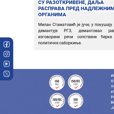
СУ РАЗОТКРИВЕНЕ, ДАЉА
РАСПРАВА ПРЕД НАДЛЕЖНИ
ОРГАНИМА
Милан Стаматовић је јуче, у покушају
демантује РГЗ, демантовао јав
изговорене речи сопствене ћерке
политичке саборкиње.
И
О
У
е
Р
В
Ј