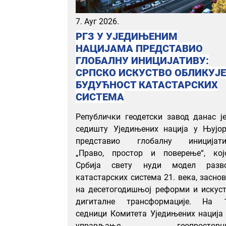
7. Ауг 2026.
РГЗ У УЈЕДИЊЕНИМ
НАЦИЈАМА ПРЕДСТАВИО
ГЛОБАЛНУ ИНИЦИЈАТИВУ:
СРПСКО ИСКУСТВО ОБЛИКУЈЕ
БУДУЋНОСТ КАТАСТАРСКИХ
СИСТЕМА
Републички геодетски завод данас ј
седишту Уједињених нација у Њујор
представио глобалну иницијати
„Право, простор и поверење“, кој
Србија свету нуди модел разво
катастарских система 21. века, засно
на десетогодишњој реформи и искус
дигиталне трансформације. На 1
седници Комитета Уједињених нација
управљање геопросторн