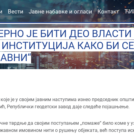
и
Вести
Јавне набавке и огласи
Контакт
ЋИ
РНО ЈЕ БИТИ ДЕО ВЛАСТИ
ИНСТИТУЦИЈА КАКО БИ СЕ
ЈАВНИ“
оје је у својим јавним наступима изнео председник општи
ић, Републички геодетски завод даје следеће појашњење.
ачне тврдње да својим поступањем „помаже“ било коме у у
ржавном имовином нити о рушењу објеката, већ поступа ис