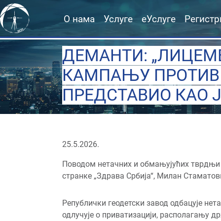
О нама
Услуге
еУслуге
Регистр
ДЕМАНТИ: „ЛИЦЕМЕ
КАМПАЊУ ПРОТИВ 
ПРЕДСТАВИО КАО 
25.5.2026.
Поводом нетачних и обмањујућих тврдњи к
странке „Здрава Србија“, Милан Стаматов
Републички геодетски завод одбацује нет
одлучује о приватизацији, располагању д