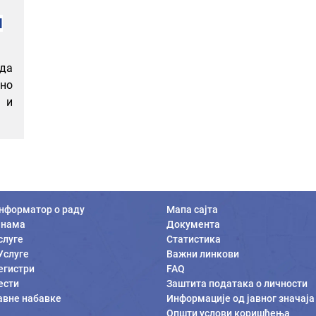
М
 да
но
 и
нформатор о раду
Мапа сајта
 нама
Документа
слуге
Статистика
Услуге
Важни линкови
егистри
FAQ
ести
Заштита података о личности
авне набавке
Информације од јавног значаја
Општи услови коришћења