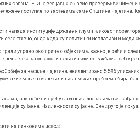
жних органа. РГЗ је већ јавно објавио проверљиве чињени
абележене поступке по захтевима саме Општине Чајетина. Ка
сти напада институције државе и глуми њиховог коректора
ти селективно, онда када су политички исплативи и медијс
 гради управо око приче о објектима, важно је рећи и след
е решава се камерама и политичким оптужбама, већ кроз 
оСрбије за насеље Чајетина, евидентирано 5.596 уписаних и
му се из масе отворених и системских проблема бира баш 
тавама, али неће ни прећутати неистине којима се грађани
денције су јавне. Надлежности су јасне. Све друго је поку
дети на линковима испод: