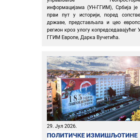
информацијама (УН-ГГИМ), Србија је
први пут у историји, поред сопств
државе, представљала и цео европс
регион кроз улогу копредседавајућег 
ГГИМ Европе, Дарка Вучетића.
29. Јул 2026.
ПОЛИТИЧКЕ ИЗМИШЉОТИНЕ