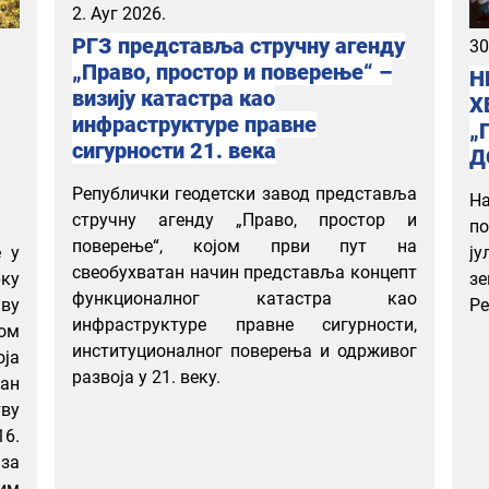
2. Ауг 2026.
РГЗ представља стручну агенду
30
„Право, простор и поверење“ –
Н
визију катастра као
Х
инфраструктуре правне
„
сигурности 21. века
Д
Републички геодетски завод представља
Н
стручну агенду „Право, простор и
по
поверење“, којом први пут на
е у
ј
свеобухватан начин представља концепт
ку
з
функционалног катастра као
ву
Ре
инфраструктуре правне сигурности,
ом
институционалног поверења и одрживог
ја
развоја у 21. веку.
ван
тву
6.
 за
им