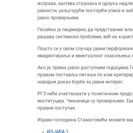
исправа, захтева странака и одлука надле
јавности, укључујући постојеће уписе и з
јавно проверљиви.
Посебно је лицемерно да представник вла
решава системске проблеме, већ их корис
Пошто се у овом случају јавни перформанс
евидентирања и евентуалног озакоњења н
Ако је, према јавно доступним подацима Ге
правом поставља питање по ком критерију
наводни доказ борбе за јавни интерес.
РГЗ неће учествовати у политичким предс
институција. Чињенице су проверљиве. Еви
правни поступак.
Изјаве господина Стаматовића можете ви
ИЗЈАВА 1